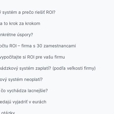
 systém a prečo riešiť ROI?
na to krok za krokom
onkrétne úspory?
počtu ROI – firma s 30 zamestnancami
vypočítajte si ROI pre vašu firmu
ádzkový systém zaplatí? (podľa veľkosti firmy)
ový systém neoplatí?
 čo vychádza lacnejšie?
nedajú vyjadriť v eurách
 otázky