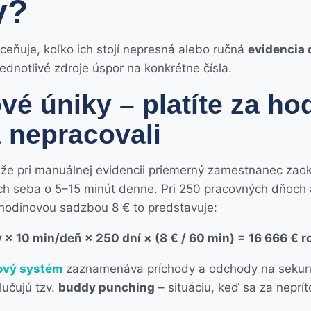
y?
ceňuje, koľko ich stojí nepresná alebo ručná
evidencia
jednotlivé zdroje úspor na konkrétne čísla.
é úniky – platíte za hod
a nepracovali
že pri manuálnej evidencii priemerný zamestnanec zaok
h seba o 5–15 minút denne. Pri 250 pracovných dňoch 
odinovou sadzbou 8 € to predstavuje:
 10 min/deň × 250 dní × (8 € / 60 min) = 16 666 € r
ový systém
zaznamenáva príchody a odchody na sekun
lučujú tzv.
buddy punching
– situáciu, keď sa za nepr