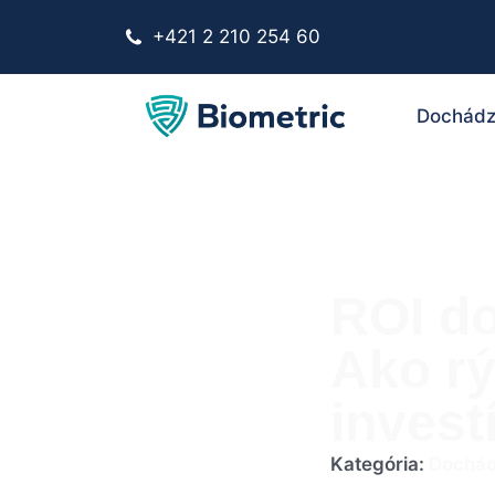
+421 2 210 254 60
Dochádz
ROI d
Ako rý
invest
Kategória:
Dochád