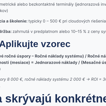
metrické alebo bezkontaktné terminály (jednorazová inv
okov)
ia a školenie:
typicky 0 – 500 € pri cloudových riešeni
držba:
zahrnutá v predplatnom alebo 10–15 % z ceny s
Aplikujte vzorec
ové ročné úspory – Ročné náklady systému) / Ročné n
nosti (mesiace) = Jednorazové náklady / (Mesačné ú
)
pory 8 000 €, ročné náklady systému 2 000 € → ROI = 30
.
 skrývajú konkrétn