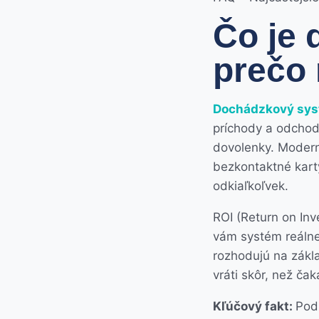
Čo je
prečo 
Dochádzkový sy
príchody a odchod
dovolenky. Moderné
bezkontaktné kart
odkiaľkoľvek.
ROI (Return on Inv
vám systém reálne 
rozhodujú na základ
vráti skôr, než čaka
Kľúčový fakt:
Pod