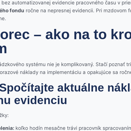
my bez automatizovanej evidencie pracovného času v pr
ého fondu
ročne na nepresnej evidencii. Pri mzdovom 
ne.
orec – ako na to kr
m
zkového systému nie je komplikovaný. Stačí poznať tri 
norazové náklady na implementáciu a opakujúce sa ročn
 Spočítajte aktuálne nák
u evidenciu
žky:
lenia:
koľko hodín mesačne trávi pracovník spracovan