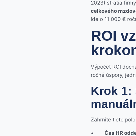
2023) stratia fir
celkového mzdov
ide o 11 000 € roč
ROI vz
kroko
Výpočet ROI dochád
ročné úspory, jed
Krok 1:
manuáln
Zahrnite tieto polo
•
Čas HR odde