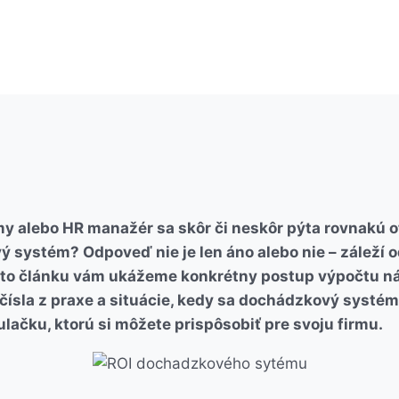
my alebo HR manažér sa skôr či neskôr pýta rovnakú ot
 systém? Odpoveď nie je len áno alebo nie – záleží o
omto článku vám ukážeme konkrétny postup výpočtu ná
e čísla z praxe a situácie, kedy sa dochádzkový systém
ulačku, ktorú si môžete prispôsobiť pre svoju firmu.