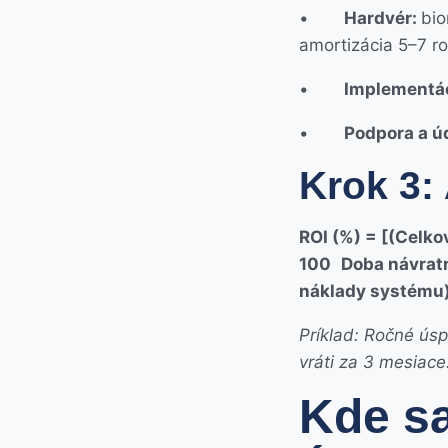
•
Hardvér:
bio
amortizácia 5–7 r
•
Implementác
•
Podpora a ú
Krok 3: 
ROI (%) = [(Celk
100
Doba návrat
náklady systému
Príklad: Ročné ús
vráti za 3 mesiace
Kde sa