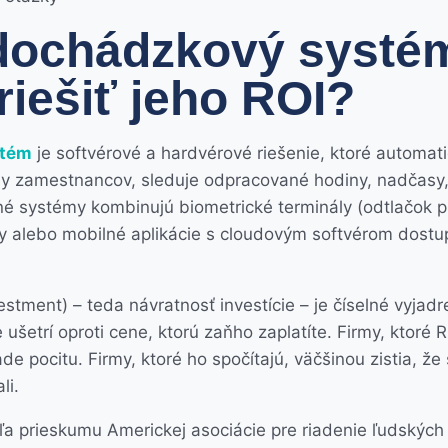
 dochádzkový systé
riešiť jeho ROI?
stém
je softvérové a hardvérové riešenie, ktoré automa
y zamestnancov, sleduje odpracované hodiny, nadčasy,
 systémy kombinujú biometrické terminály (odtlačok prs
y alebo mobilné aplikácie s cloudovým softvérom dost
estment) – teda návratnosť investície – je číselné vyjadr
ušetrí oproti cene, ktorú zaňho zaplatíte. Firmy, ktoré R
e pocitu. Firmy, ktoré ho spočítajú, väčšinou zistia, že 
li.
ľa prieskumu Americkej asociácie pre riadenie ľudských