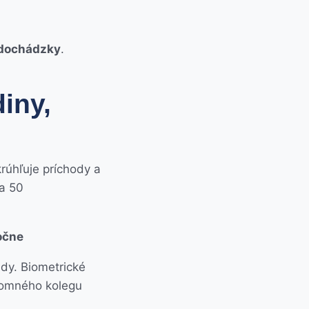
 dochádzky
.
iny,
rúhľuje príchody a
a 50
očne
dy. Biometrické
ítomného kolegu