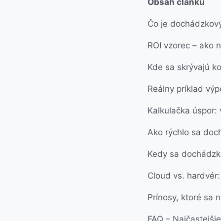
Obsah článku
Čo je dochádzkový
ROI vzorec – ako 
Kde sa skrývajú k
Reálny príklad vý
Kalkulačka úspor: 
Ako rýchlo sa doch
Kedy sa dochádzk
Cloud vs. hardvér:
Prínosy, ktoré sa 
FAQ – Najčastejšie