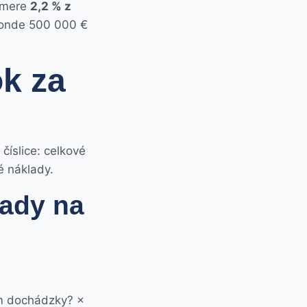
iemere
2,2 % z
fonde 500 000 €
ok za
číslice: celkové
é náklady.
lady na
ím dochádzky? ×