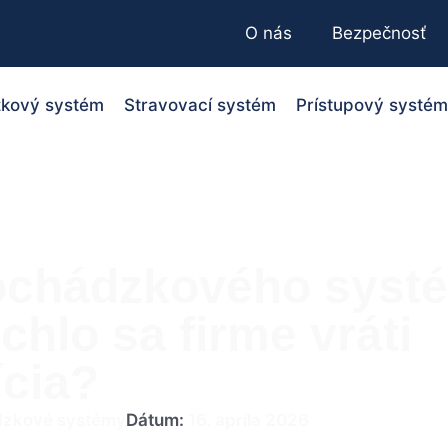
O nás
Bezpečnosť
kový systém
Stravovací systém
Prístupový systém
ochádzkového syst
chlo sa firme vráti
ícia?
zkové systémy
Dátum:
16. apríla 2026