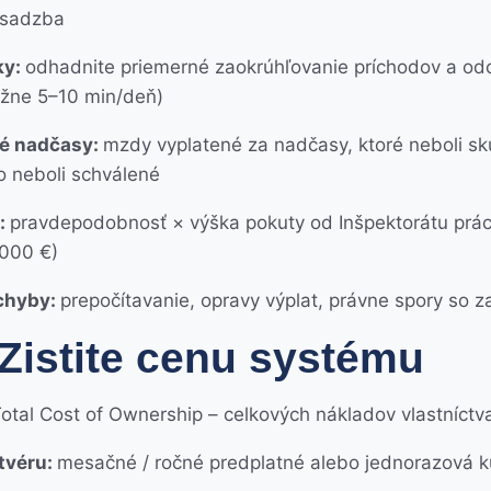
 sadzba
ky:
odhadnite priemerné zaokrúhľovanie príchodov a od
žne 5–10 min/deň)
é nadčasy:
mzdy vyplatené za nadčasy, ktoré neboli s
 neboli schválené
:
pravdepodobnosť × výška pokuty od Inšpektorátu prá
000 €)
chyby:
prepočítavanie, opravy výplat, právne spory so
 Zistite cenu systému
otal Cost of Ownership – celkových nákladov vlastníctva
tvéru:
mesačné / ročné predplatné alebo jednorazová 