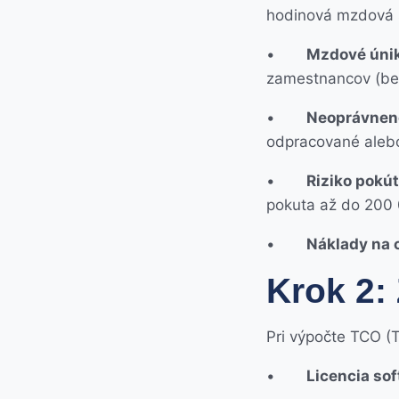
hodinová mzdová
•
Mzdové úni
zamestnancov (be
•
Neoprávnen
odpracované alebo
•
Riziko pokút
pokuta až do 200 
•
Náklady na 
Krok 2:
Pri výpočte TCO (T
•
Licencia sof