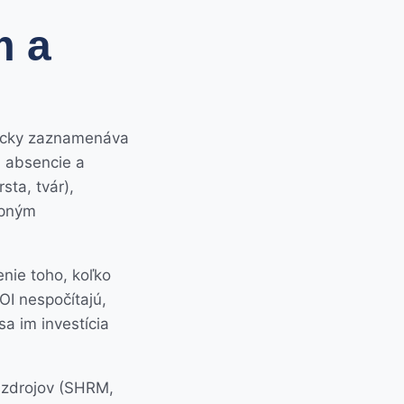
m a
ticky zaznamenáva
 absencie a
ta, tvár),
upným
enie toho, koľko
OI nespočítajú,
sa im investícia
 zdrojov (SHRM,