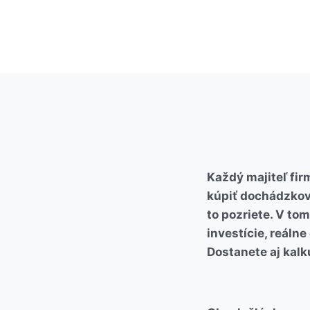
Každý majiteľ fir
kúpiť dochádzkový
to pozriete. V t
investície, reáln
Dostanete aj kalk