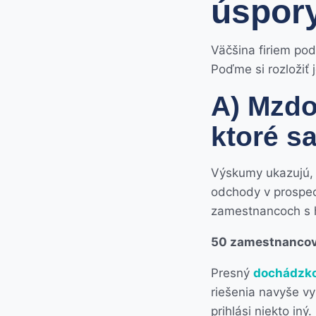
úspor
Väčšina firiem pod
Poďme si rozložiť 
A) Mzdov
ktoré s
Výskumy ukazujú, 
odchody v prospec
zamestnancoch s h
50 zamestnancov ×
Presný
dochádzk
riešenia navyše vy
prihlási niekto iný.