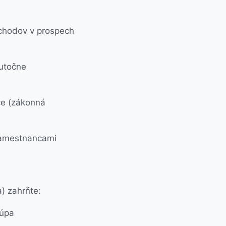
chodov v prospech
kutočne
ce (zákonná
 zamestnancami
) zahrňte:
kúpa